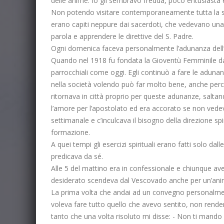
delle anime. Io gli sembravo fredda, poco entusiasta e 
Non potendo visitare contemporaneamente tutta la sua
erano capiti neppure dai sacerdoti, che vedevano una 
parola e apprendere le direttive del S. Padre.
Ogni domenica faceva personalmente l’adunanza dell’Un
Quando nel 1918 fu fondata la Gioventù Femminile da A
parrocchiali come oggi. Egli continuò a fare le aduna
nella società volendo può far molto bene, anche perch
ritornava in città proprio per queste adunanze, saltan
l’amore per l’apostolato ed era accorato se non vedeva
settimanale e c’inculcava il bisogno della direzione sp
formazione.
A quei tempi gli esercizi spirituali erano fatti solo d
predicava da sé.
Alle 5 del mattino era in confessionale e chiunque ave
desiderato scendeva dal Vescovado anche per un’ani
La prima volta che andai ad un convegno personalmen
voleva fare tutto quello che avevo sentito, non rendend
tanto che una volta risoluto mi disse: - Non ti mando p