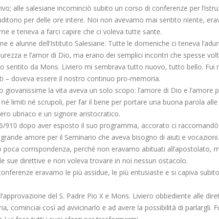
ivo; alle salesiane incominciò subito un corso di conferenze per l’ist
’uditorio per delle ore intere. Noi non avevamo mai sentito niente, er
me e teneva a farci capire che ci voleva tutte sante.
 e alunne dell’Istituto Salesiane. Tutte le domeniche ci teneva l’aduna
purezza e l’amor di Dio, ma erano dei semplici incontri che spesse vo
o sentito da Mons. Liviero mi sembrava tutto nuovo, tutto bello. Fui 
 tutti – doveva essere il nostro continuo pro-memoria.
giovanissime la vita aveva un solo scopo: l’amore di Dio e l’amore pe
é limiti né scrupoli, per far il bene per portare una buona parola all
ero ubriaco e un signore aristocratico.
/6/910 dopo aver esposto il suo programma, accorato ci raccomandò d
o grande amore per il Seminario che aveva bisogno di aiuti e vocazioni. 
pio poca corrispondenza, perché non eravamo abituati all’apostolato, 
e sue direttive e non voleva trovare in noi nessun ostacolo.
onferenze eravamo le più assidue, le più entusiaste e si capiva subit
’approvazione del S. Padre Pio X e Mons. Liviero obbediente alle dire
a, cominciai così ad avvicinarlo e ad avere la possibilità di parlargli. 