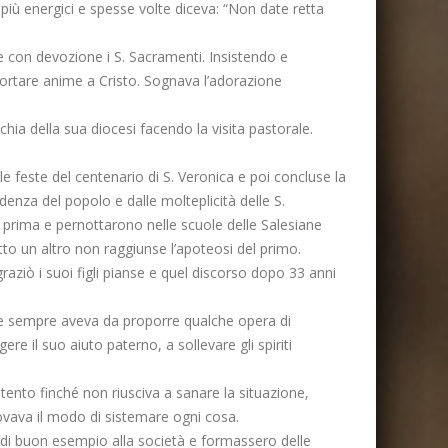
più energici e spesse volte diceva: “Non date retta
re con devozione i S. Sacramenti. Insistendo e
portare anime a Cristo. Sognava l’adorazione
chia della sua diocesi facendo la visita pastorale.
e feste del centenario di S. Veronica e poi concluse la
enza del popolo e dalle molteplicità delle S.
prima e pernottarono nelle scuole delle Salesiane
to un altro non raggiunse l’apoteosi del primo.
aziò i suoi figli pianse e quel discorso dopo 33 anni
i e sempre aveva da proporre qualche opera di
re il suo aiuto paterno, a sollevare gli spiriti
ento finché non riusciva a sanare la situazione,
vava il modo di sistemare ogni cosa.
 di buon esempio alla società e formassero delle