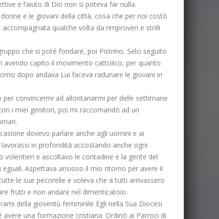
ve e l’aiuto di Dio non si poteva far nulla.
 donne e le giovani della città, cosa che per noi costò
 accompagnata qualche volta da rimproveri e strilli
gruppo che si poté fondare, poi Pistrino, Selci seguito
non avendo capito il movimento cattolico, per quanto
iorno dopo andava Lui faceva radunare le giovani in
to per convincermi ad allontanarmi per delle settimane
con i miei genitori, poi mi raccomandò ad un
omari.
occasione dovevo parlare anche agli uomini e ai
e lavorassi in profondità accostando anche ogni
 volentieri e ascoltavo le contadine e la gente del
eguali. Aspettava ansioso il mio ritorno per avere il
utte le sue pecorelle e voleva che a tutti arrivassero
are frutti e non andare nel dimenticatoio.
i rami della gioventù femminile Egli nella Sua Diocesi
é avere una formazione cristiana. Ordinò ai Parroci di