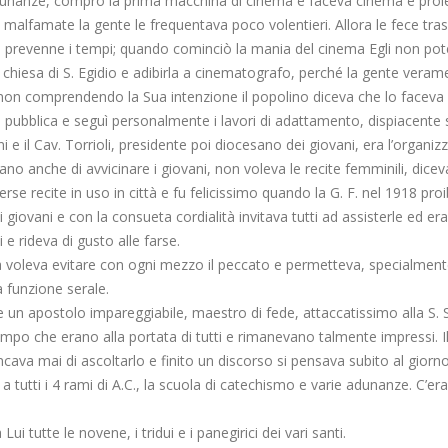
i adunanze, comprò la prima macchina di cinema e faceva cinema e proie
alfamate la gente le frequentava poco volentieri. Allora le fece tras
 prevenne i tempi; quando cominciò la mania del cinema Egli non pot
ex chiesa di S. Egidio e adibirla a cinematografo, perché la gente vera
, non comprendendo la Sua intenzione il popolino diceva che lo face
 pubblica e seguì personalmente i lavori di adattamento, dispiacente 
 e il Cav. Torrioli, presidente poi diocesano dei giovani, era l’organiz
o anche di avvicinare i giovani, non voleva le recite femminili, dice
se recite in uso in città e fu felicissimo quando la G. F. nel 1918 proi
uoi giovani e con la consueta cordialità invitava tutti ad assisterle ed
 rideva di gusto alle farse.
 ma voleva evitare con ogni mezzo il peccato e permetteva, specialme
a funzione serale.
sere un apostolo impareggiabile, maestro di fede, attaccatissimo alla S
empo che erano alla portata di tutti e rimanevano talmente impressi. Il
tancava mai di ascoltarlo e finito un discorso si pensava subito al gior
utti i 4 rami di A.C., la scuola di catechismo e varie adunanze. C’eran
i tutte le novene, i tridui e i panegirici dei vari santi.