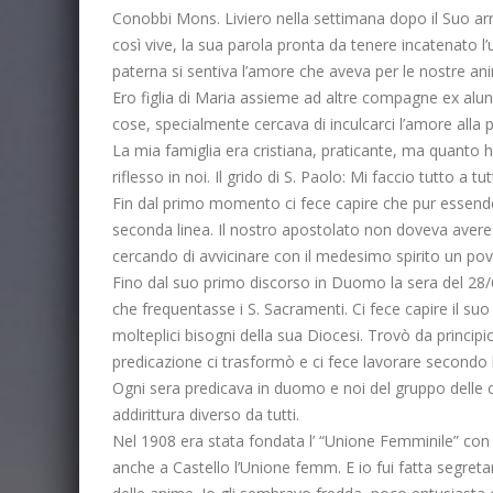
Conobbi Mons. Liviero nella settimana dopo il Suo arr
così vive, la sua parola pronta da tenere incatenato l
paterna si sentiva l’amore che aveva per le nostre ani
Ero figlia di Maria assieme ad altre compagne ex alunne
cose, specialmente cercava di inculcarci l’amore alla 
La mia famiglia era cristiana, praticante, ma quanto h
riflesso in noi. Il grido di S. Paolo: Mi faccio tutto a
Fin dal primo momento ci fece capire che pur essendo 
seconda linea. Il nostro apostolato non doveva avere n
cercando di avvicinare con il medesimo spirito un pov
Fino dal suo primo discorso in Duomo la sera del 28
che frequentasse i S. Sacramenti. Ci fece capire il su
molteplici bisogni della sua Diocesi. Trovò da princi
predicazione ci trasformò e ci fece lavorare secondo l
Ogni sera predicava in duomo e noi del gruppo delle c
addirittura diverso da tutti.
Nel 1908 era stata fondata l’ “Unione Femminile” con l
anche a Castello l’Unione femm. E io fui fatta segretari