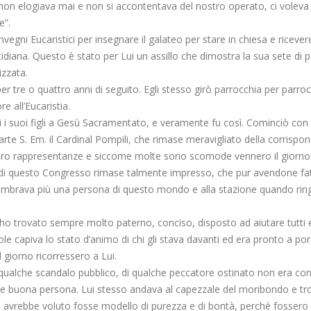
 non elogiava mai e non si accontentava del nostro operato, ci voleva 
e”.
vegni Eucaristici per insegnare il galateo per stare in chiesa e riceve
iana. Questo è stato per Lui un assillo che dimostra la sua sete di 
izzata.
r tre o quattro anni di seguito. Egli stesso girò parrocchia per parroc
 all’Eucaristia.
 i suoi figli a Gesù Sacramentato, e veramente fu così. Cominciò con l
te S. Em. il Cardinal Pompili, che rimase meravigliato della corrispond
nero rappresentanze e siccome molte sono scomode vennero il giorno 
do di questo Congresso rimase talmente impresso, che pur avendone fat
sembrava più una persona di questo mondo e alla stazione quando ringr
 l’ho trovato sempre molto paterno, conciso, disposto ad aiutare tutt
ole capiva lo stato d’animo di chi gli stava davanti ed era pronto a porge
l giorno ricorressero a Lui.
 qualche scandalo pubblico, di qualche peccatore ostinato non era cont
he buona persona. Lui stesso andava al capezzale del moribondo e tro
he avrebbe voluto fosse modello di purezza e di bontà, perché fossero