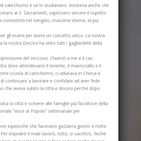
di catechismo e se lo studiavano. Insisteva anche che
tarsi ai S. Sacramenti, sapessero vincere il rispetto
 consistenti nel Vangelo, massime eterne, la pia
per gli esami per avere un concetto unico. La nostra
la nostra Diocesi ha vinto tutti i gagliardetti della
’apprensione del Vescovo. Chiamò a me e il cav.
tta dove attendevano il tenente, il maresciallo e il
 come scuola di catechismo, ci adunava in Chiesa e
 di continuare a lavorare e confidare ad aver fede
anno che aveva subito la città e diocesi perché dopo
tta la città e scrivere alle famiglie più facoltose della
giornale “Voce di Popolo” settimanale per
rsone equivoche che facevano gazzarra giorno e notte.
r impedire il male lavorò, lottò, si sacrificò, finché