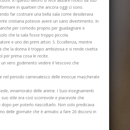
zioni. In questo lavoro si fece aiutare molto da suo
formare in quartieri che ancora oggi ci sono.
endo far costruire una bella sala come desiderava
mente cristiana potesse avere un sano divertimento. In
va anche per comodo proprio per guadagnare e
solo che la sala fosse troppo piccola.
zatore e uno dei primi attori. S. Eccellenza, mentre
va che la donna è troppo ambiziosa e si rende civetta
bì per prima cosa le recite.
 era un vero godimento vedere il Vescovo che
nte nel periodo carnevalesco delle innocue mascherate
. Sede, innamorato delle anime. I Suoi insegnamenti
 suo stile era così scorrevole e piacevole che
no dopo per poterlo riascoltarlo. Non solo predicava
o delle giornate che è arrivato a fare 20 discorsi in