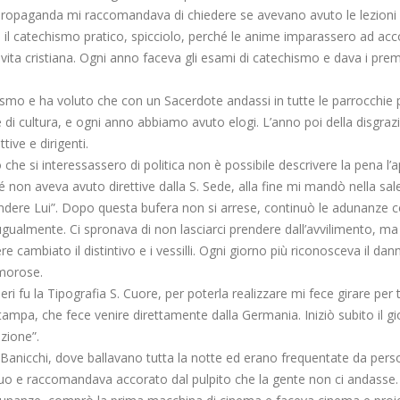
 propaganda mi raccomandava di chiedere se avevano avuto le lezioni 
il catechismo pratico, spicciolo, perché le anime imparassero ad accos
a cristiana. Ogni anno faceva gli esami di catechismo e dava i premi
hismo e ha voluto che con un Sacerdote andassi in tutte le parrocchie 
di cultura, e ogni anno abbiamo avuto elogi. L’anno poi della disgrazia 
tive e dirigenti.
 che si interessassero di politica non è possibile descrivere la pena l
é non aveva avuto direttive dalla S. Sede, alla fine mi mandò nella sale
ispondere Lui”. Dopo questa bufera non si arrese, continuò le adunanze
 ugualmente. Ci spronava di non lasciarci prendere dall’avvilimento, ma
ere cambiato il distintivo e i vessilli. Ogni giorno più riconosceva il d
imorose.
ri fu la Tipografia S. Cuore, per poterla realizzare mi fece girare per tu
-stampa, che fece venire direttamente dalla Germania. Iniziò subito il 
azione”.
e Banicchi, dove ballavano tutta la notte ed erano frequentate da pe
nuo e raccomandava accorato dal pulpito che la gente non ci andasse. Pe