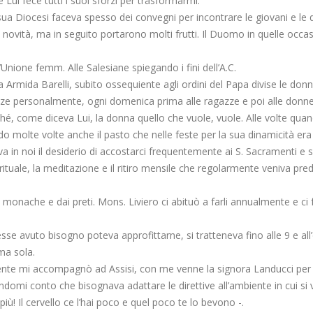
Lui fece tutti i suoi sforzi per trasformarmi.
 Diocesi faceva spesso dei convegni per incontrare le giovani e le d
novità, ma in seguito portarono molti frutti. Il Duomo in quelle occas
ione femm. Alle Salesiane spiegando i fini dell’A.C.
rmida Barelli, subito ossequiente agli ordini del Papa divise le donne
nze personalmente, ogni domenica prima alle ragazze e poi alle donne
é, come diceva Lui, la donna quello che vuole, vuole. Alle volte qua
do molte volte anche il pasto che nelle feste per la sua dinamicità er
 in noi il desiderio di accostarci frequentemente ai S. Sacramenti e s
irituale, la meditazione e il ritiro mensile che regolarmente veniva pre
alle monache e dai preti. Mons. Liviero ci abituò a farli annualmente e 
sse avuto bisogno poteva approfittarne, si tratteneva fino alle 9 e al
ma sola.
te mi accompagnò ad Assisi, con me venne la signora Landucci per l
omi conto che bisognava adattare le direttive all’ambiente in cui si vi
iù! Il cervello ce l’hai poco e quel poco te lo bevono -.