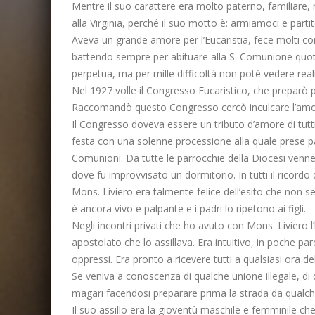
Mentre il suo carattere era molto paterno, familiare,
alla Virginia, perché il suo motto è: armiamoci e partit
Aveva un grande amore per l’Eucaristia, fece molti con
battendo sempre per abituare alla S. Comunione quotid
perpetua, ma per mille difficoltà non potè vedere real
Nel 1927 volle il Congresso Eucaristico, che preparò pe
Raccomandò questo Congresso cercò inculcare l’amore
Il Congresso doveva essere un tributo d’amore di tutti
festa con una solenne processione alla quale prese par
Comunioni. Da tutte le parrocchie della Diocesi ven
dove fu improvvisato un dormitorio. In tutti il ricor
Mons. Liviero era talmente felice dell’esito che non 
è ancora vivo e palpante e i padri lo ripetono ai figli.
Negli incontri privati che ho avuto con Mons. Liviero
apostolato che lo assillava. Era intuitivo, in poche par
oppressi. Era pronto a ricevere tutti a qualsiasi ora de
Se veniva a conoscenza di qualche unione illegale, di
magari facendosi preparare prima la strada da qualc
Il suo assillo era la gioventù maschile e femminile c