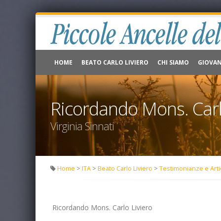
HOME
BEATO CARLO LIVIERO
CHI SIAMO
GIOVAN
Ricordando Mons. Carl
Virginia Sinnati
Home
>
ITA
>
Beato Carlo Liviero
>
Testimonianze e Arti
Ricordando Mons. Carlo Liviero