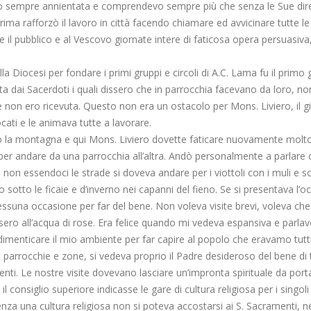
ivo sempre annientata e comprendevo sempre più che senza le Sue diretti
ima rafforzò il lavoro in città facendo chiamare ed avvicinare tutte le
il pubblico e al Vescovo giornate intere di faticosa opera persuasiva,
 Diocesi per fondare i primi gruppi e circoli di A.C. Lama fu il primo 
inta dai Sacerdoti i quali dissero che in parrocchia facevano da loro, 
non ero ricevuta. Questo non era un ostacolo per Mons. Liviero, il g
cati e le animava tutte a lavorare.
minciò la montagna e qui Mons. Liviero dovette faticare nuovamente mol
per andare da una parrocchia all’altra. Andò personalmente a parlare 
non essendoci le strade si doveva andare per i viottoli con i muli e s
 sotto le ficaie e d’inverno nei capanni del fieno. Se si presentava l’
nessuna occasione per far del bene. Non voleva visite brevi, voleva ch
ro all’acqua di rose. Era felice quando mi vedeva espansiva e parlavo
imenticare il mio ambiente per far capire al popolo che eravamo tutti 
 parrocchie e zone, si vedeva proprio il Padre desideroso del bene di t
menti. Le nostre visite dovevano lasciare un’impronta spirituale da port
 consiglio superiore indicasse le gare di cultura religiosa per i singol
nza una cultura religiosa non si poteva accostarsi ai S. Sacramenti, n