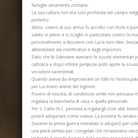
famiglie veramente cristiane.
La sua cultura non era solo profonda nel campo religio
preferito.
Mons. Liviero al suo arrivo fu accolto con fischi e pom
subito in pieno e si scagliò in particolare contro la m
personalmente a discutere con Lui le loro idee. Senza 
abbindolare dai mistificatori e dagli impostori.
Dato che le Salesiane avevano le scuole elementari per
cattolica e dopo infinite peripezie potè aprire la sc
vocazioni sacerdotali.
Quando aveva da rimproverare un fallo lo faceva pat
per Lui erano anime del Signore.
Povero di nascita, di condizione umile non pensava ma
regalava la biancheria di casa o quella personale.
Per S. Carlo l’A.C. pensava a regalargli cose utili, bi
poterli adoperare come voleva. La povertà fu amata da
Durante la prima guerra mondiale si adoperò per solleva
una pietà sentita per i congelati che rimanevano senza