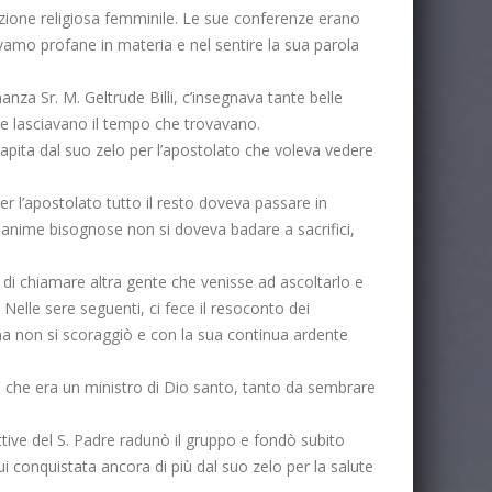
ruzione religiosa femminile. Le sue conferenze erano
avamo profane in materia e nel sentire la sua parola
nza Sr. M. Geltrude Billi, c’insegnava tante belle
lte lasciavano il tempo che trovavano.
rapita dal suo zelo per l’apostolato che voleva vedere
r l’apostolato tutto il resto doveva passare in
e anime bisognose non si doveva badare a sacrifici,
i chiamare altra gente che venisse ad ascoltarlo e
Nelle sere seguenti, ci fece il resoconto dei
ma non si scoraggiò e con la sua continua ardente
o che era un ministro di Dio santo, tanto da sembrare
ttive del S. Padre radunò il gruppo e fondò subito
Fui conquistata ancora di più dal suo zelo per la salute