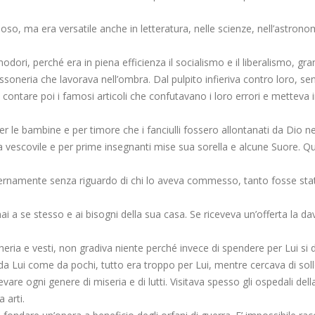
so, ma era versatile anche in letteratura, nelle scienze, nell’astronom
odori, perché era in piena efficienza il socialismo e il liberalismo, gr
assoneria che lavorava nell’ombra. Dal pulpito infieriva contro loro, se
contare poi i famosi articoli che confutavano i loro errori e metteva i
 le bambine e per timore che i fanciulli fossero allontanati da Dio ne
uola vescovile e per prime insegnanti mise sua sorella e alcune Suore.
ernamente senza riguardo di chi lo aveva commesso, tanto fosse stat
i a se stesso e ai bisogni della sua casa. Se riceveva un’offerta la d
ancheria e vesti, non gradiva niente perché invece di spendere per Lui si
 Lui come da pochi, tutto era troppo per Lui, mentre cercava di sollev
re ogni genere di miseria e di lutti. Visitava spesso gli ospedali della
 arti.