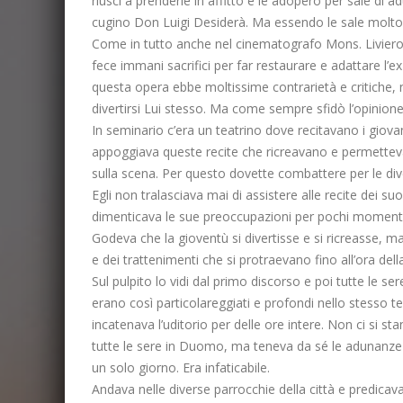
riuscì a prenderle in affitto e le adoperò per sale d
cugino Don Luigi Desiderà. Ma essendo le sale molto m
Come in tutto anche nel cinematografo Mons. Liviero
fece immani sacrifici per far restaurare e adattare l’
questa opera ebbe moltissime contrarietà e critiche
divertirsi Lui stesso. Ma come sempre sfidò l’opinione
In seminario c’era un teatrino dove recitavano i giovani
appoggiava queste recite che ricreavano e permettevan
sulla scena. Per questo dovette combattere per le diver
Egli non tralasciava mai di assistere alle recite dei s
dimenticava le sue preoccupazioni per pochi momenti e
Godeva che la gioventù si divertisse e si ricreasse,
e dei trattenimenti che si protraevano fino all’ora dell
Sul pulpito lo vidi dal primo discorso e poi tutte le 
erano così particolareggiati e profondi nello stesso t
incatenava l’uditorio per delle ore intere. Non ci si s
tutte le sere in Duomo, ma teneva da sé le adunanze a t
un solo giorno. Era infaticabile.
Andava nelle diverse parrocchie della città e predicava Lu