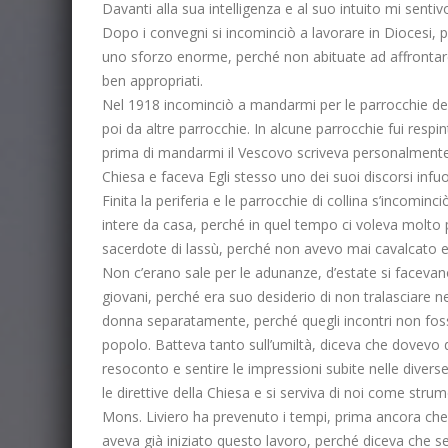
Davanti alla sua intelligenza e al suo intuito mi sent
Dopo i convegni si incominciò a lavorare in Diocesi, pr
uno sforzo enorme, perché non abituate ad affrontare 
ben appropriati.
Nel 1918 incominciò a mandarmi per le parrocchie della
poi da altre parrocchie. In alcune parrocchie fui resp
prima di mandarmi il Vescovo scriveva personalmente 
Chiesa e faceva Egli stesso uno dei suoi discorsi infuo
Finita la periferia e le parrocchie di collina s’inco
intere da casa, perché in quel tempo ci voleva molto 
sacerdote di lassù, perché non avevo mai cavalcato e 
Non c’erano sale per le adunanze, d’estate si facevano
giovani, perché era suo desiderio di non tralasciare 
donna separatamente, perché quegli incontri non fosse
popolo. Batteva tanto sull’umiltà, diceva che dovevo d
resoconto e sentire le impressioni subite nelle diverse
le direttive della Chiesa e si serviva di noi come stru
Mons. Liviero ha prevenuto i tempi, prima ancora che il
aveva già iniziato questo lavoro, perché diceva che se