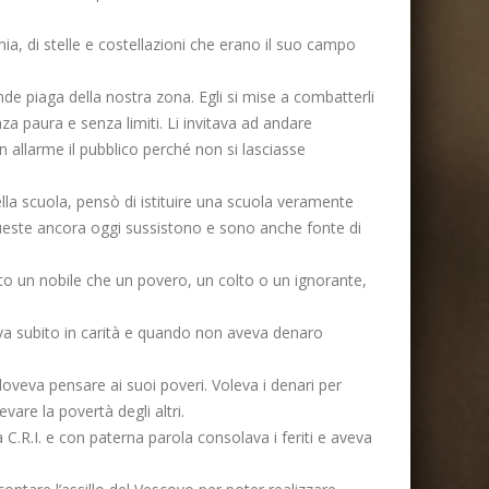
ia, di stelle e costellazioni che erano il suo campo
ande piaga della nostra zona. Egli si mise a combatterli
nza paura e senza limiti. Li invitava ad andare
n allarme il pubblico perché non si lasciasse
lla scuola, pensò di istituire una scuola veramente
 Queste ancora oggi sussistono e sono anche fonte di
o un nobile che un povero, un colto o un ignorante,
ava subito in carità e quando non aveva denaro
 doveva pensare ai suoi poveri. Voleva i denari per
are la povertà degli altri.
 C.R.I. e con paterna parola consolava i feriti e aveva