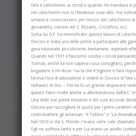
fare il catechismo ai circoli e quando mi mandava in
nel catechismo non si chiedesse cose alte, ma voleva 
umano e conoscessero per mezzo del catechismo la vit
giovanetta, corone del S. Rosario, Crocefissi, ecc.
Sorta da G.F. ha intensificato questo lavoro di catec
Diocesi è stata una delle prime a partecipare alle gare 
gara nazionale: piccolissime, beniamine, aspiranti effet
Quando nel 1931 il fascismo sciolse i circoli pensando
Torrioli, anche lui non sapeva cosa consigliarci, perch
brigadiere e mi disse: “va là che il Signore ti farà r
faceva l’ora di adorazione e ordinò in Diocesi di fare
nell’aiuto di Dio. – Per lui fu un grande dispiacere ved
questo fatto molte anime si allontanarono dall’A.C. t
Una delle sue prime iniziative e dei suoi accorati deside
Diocesi per raccogliere le quote per i primi caratteri
controbattere gli avversari: “Il Tafano” e “La Rivendic
Nel 1910 in Via S. Florido c’erano certe sale chiamat
Egli ne soffriva tanto e per Lui erano un assillo conti