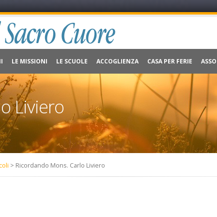
I
LE MISSIONI
LE SCUOLE
ACCOGLIENZA
CASA PER FERIE
ASSO
o Liviero
coli
> Ricordando Mons. Carlo Liviero