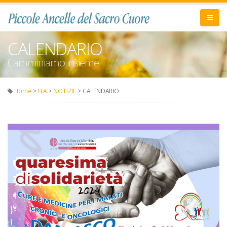
CALENDARIO
Camminiamo insieme
Home
>
ITA
>
NOTIZIE
> CALENDARIO