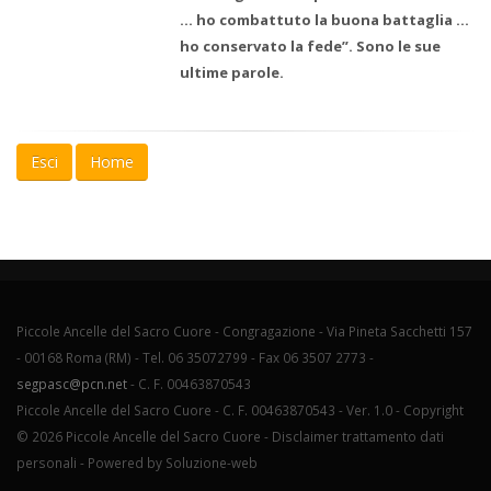
… ho combattuto la buona battaglia …
ho conservato la fede”. Sono le sue
ultime parole.
Esci
Home
Piccole Ancelle del Sacro Cuore - Congragazione - Via Pineta Sacchetti 157
- 00168 Roma (RM) - Tel. 06 35072799 - Fax 06 3507 2773 -
segpasc@pcn.net
- C. F. 00463870543
Piccole Ancelle del Sacro Cuore - C. F. 00463870543 - Ver. 1.0 -
Copyright
© 2026 Piccole Ancelle del Sacro Cuore -
Disclaimer trattamento dati
personali
- Powered by
Soluzione-web