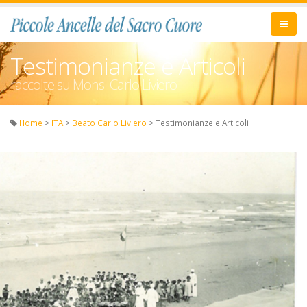
Testimonianze e Articoli
raccolte su Mons. Carlo Liviero
Home
>
ITA
>
Beato Carlo Liviero
> Testimonianze e Articoli