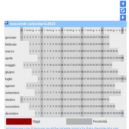
nascondi calendario2023
d
l
m
m
g
v
s
d
l
m
m
g
v
s
d
l
m
m
g
v
s
d
l
m
m
g
v
s
d
l
m
m
g
v
s
d
l
gennaio
1
2
3
4
5
6
7
8
9
10
11
12
13
14
15
16
17
18
19
20
21
22
23
24
25
26
27
28
29
30
31
febbraio
1
2
3
4
5
6
7
8
9
10
11
12
13
14
15
16
17
18
19
20
21
22
23
24
25
26
27
28
marzo
1
2
3
4
5
6
7
8
9
10
11
12
13
14
15
16
17
18
19
20
21
22
23
24
25
26
27
28
29
30
31
aprile
1
2
3
4
5
6
7
8
9
10
11
12
13
14
15
16
17
18
19
20
21
22
23
24
25
26
27
28
29
30
maggio
1
2
3
4
5
6
7
8
9
10
11
12
13
14
15
16
17
18
19
20
21
22
23
24
25
26
27
28
29
30
31
giugno
1
2
3
4
5
6
7
8
9
10
11
12
13
14
15
16
17
18
19
20
21
22
23
24
25
26
27
28
29
30
luglio
1
2
3
4
5
6
7
8
9
10
11
12
13
14
15
16
17
18
19
20
21
22
23
24
25
26
27
28
29
30
31
agosto
1
2
3
4
5
6
7
8
9
10
11
12
13
14
15
16
17
18
19
20
21
22
23
24
25
26
27
28
29
30
31
settembre
1
2
3
4
5
6
7
8
9
10
11
12
13
14
15
16
17
18
19
20
21
22
23
24
25
26
27
28
29
30
ottobre
1
2
3
4
5
6
7
8
9
10
11
12
13
14
15
16
17
18
19
20
21
22
23
24
25
26
27
28
29
30
31
novembre
1
2
3
4
5
6
7
8
9
10
11
12
13
14
15
16
17
18
19
20
21
22
23
24
25
26
27
28
29
30
dicembre
1
2
3
4
5
6
7
8
9
10
11
12
13
14
15
16
17
18
19
20
21
22
23
24
25
26
27
28
29
30
31
Oggi
Festività
stazionare con il mouse qualche istante sopra la data desiderata per