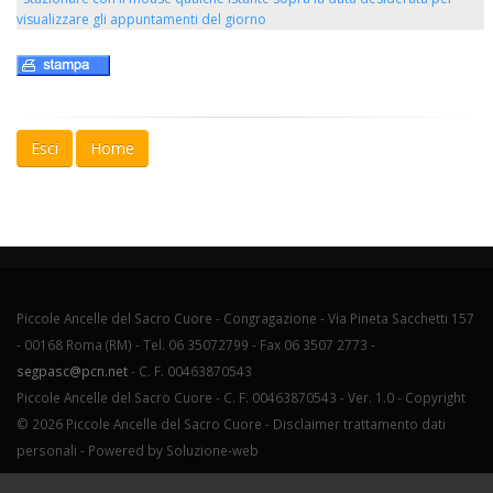
visualizzare gli appuntamenti del giorno
Esci
Home
Piccole Ancelle del Sacro Cuore - Congragazione - Via Pineta Sacchetti 157
- 00168 Roma (RM) - Tel. 06 35072799 - Fax 06 3507 2773 -
segpasc@pcn.net
- C. F. 00463870543
Piccole Ancelle del Sacro Cuore - C. F. 00463870543 - Ver. 1.0 -
Copyright
© 2026 Piccole Ancelle del Sacro Cuore -
Disclaimer trattamento dati
personali
- Powered by
Soluzione-web