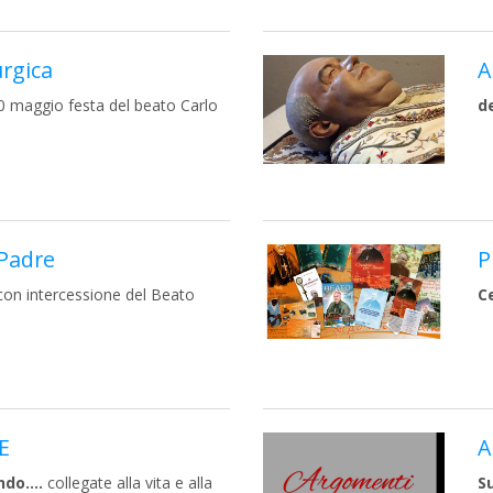
urgica
A
 maggio festa del beato Carlo
d
 Padre
P
on intercessione del Beato
C
E
A
do....
collegate alla vita e alla
Su