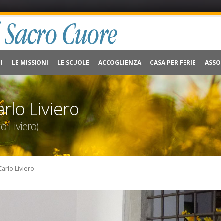
I
LE MISSIONI
LE SCUOLE
ACCOGLIENZA
CASA PER FERIE
ASSO
rlo Liviero
o Liviero)
arlo Liviero