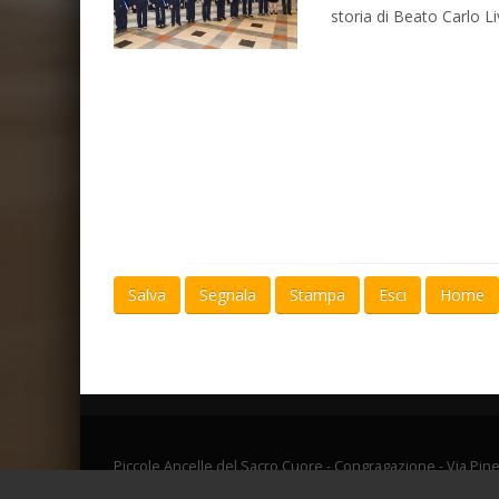
storia di Beato Carlo Li
Salva
Segnala
Stampa
Esci
Home
Piccole Ancelle del Sacro Cuore - Congragazione - Via Pine
Piccole Ancelle del Sacro Cuore - C. F. 00463870543 - Ver. 1