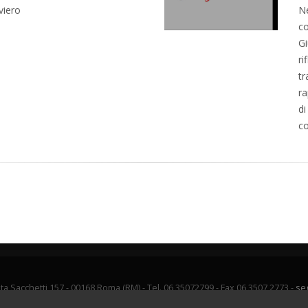
viero
Ne
co
Gi
ri
tr
ra
di
c
ta Sacchetti 157 - 00168 Roma (RM) - Tel. 06 35072799 - Fax 06 3507 2773 -
se
.0 -
Copyright
© 2026 Piccole Ancelle del Sacro Cuore -
Disclaimer trattament