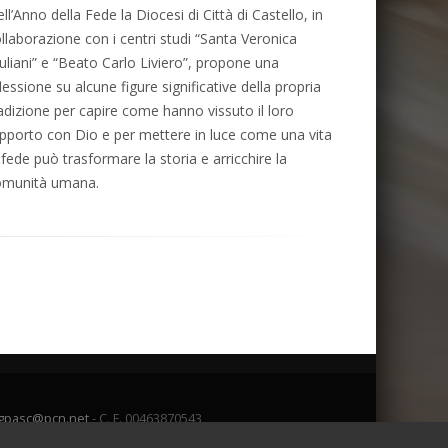
ll’Anno della Fede la Diocesi di Città di Castello, in
llaborazione con i centri studi “Santa Veronica
uliani” e “Beato Carlo Liviero”, propone una
flessione su alcune figure significative della propria
adizione per capire come hanno vissuto il loro
pporto con Dio e per mettere in luce come una vita
 fede può trasformare la storia e arricchire la
omunità umana.
gpasc@pcn.net
- C. F. 00463870543
Admin
Webmail
o dati personali
-