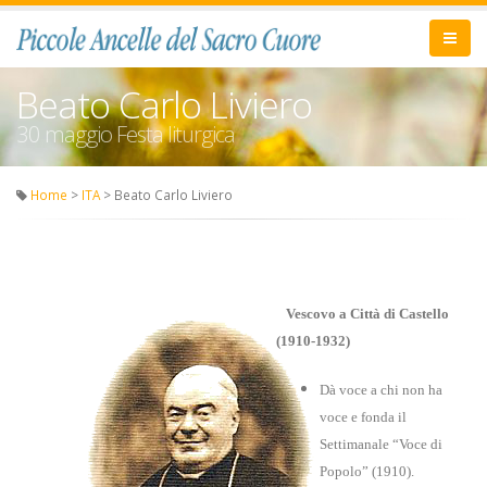
Beato Carlo Liviero
30 maggio Festa liturgica
Home
>
ITA
> Beato Carlo Liviero
Vescovo a Città di Castello
(1910-1932)
Dà voce a chi non ha
voce e fonda il
Settimanale “Voce di
Popolo” (1910).