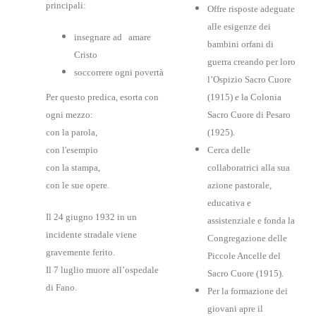
principali:
Offre risposte adeguate
alle esigenze dei
insegnare ad amare
bambini orfani di
Cristo
guerra creando per loro
soccorrere ogni povertà
l’Ospizio Sacro Cuore
Per questo predica, esorta con
(1915) e la Colonia
ogni mezzo:
Sacro Cuore di Pesaro
con la parola,
(1925).
con l'esempio
Cerca delle
con la stampa,
collaboratrici alla sua
con le sue opere.
azione pastorale,
educativa e
Il 24 giugno 1932 in un
assistenziale e fonda la
incidente stradale viene
Congregazione delle
gravemente ferito.
Piccole Ancelle del
Il 7 luglio muore all’ospedale
Sacro Cuore (1915).
di Fano.
Per la formazione dei
giovani apre il