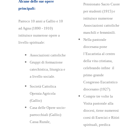
Alcune delle sue opere
Pensionato Sacro Cuore
principali:
per studenti (1915) e
istituisce numerose
Parroco 10 anni a Gallio e 10
Associazioni cattoliche
ad Agna (1890 - 1910)
maschili e femminili.
istituisce numerose opere a
Nella pastorale
livello spirituale:
diocesana pone
l’Eucaristia al centro
Associazioni cattoliche
della vita cristiana,
Gruppi di formazione
celebrando infine il
catechistica, liturgica e
primo grande
a livello sociale.
Congresso Eucaristico
Società Cattolica
diocesano (1927).
Operaia Agricola
Compie tre volte la
(Gallio)
Visita pastorale alla
Casa delle Opere socio-
diocesi, tiene numerosi
parrocchiali (Gallio):
corsi di Esercizi e Ritiri
Cassa Rurale,
spirituali, predica