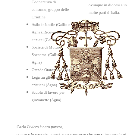
Cooperativa di
ovunque in diocesi e in
consumo, gruppo delle
molte parti d’Italia.
Orsoline
Asilo infantile (Gallio e
Agna), Ricovero per
anziani (Gallio)
Società di Mutuo
Soccorso (Gallio e
Agna)
Grande Oratorio (Agna)
Lega tra gli operai
cristiani (Agna)
Scuola di lavoro per
giovanette (Agna).
Carlo Liviero è nato povero,
conosce la voce dei poveri,
voce sommessa che non si impone da sè: