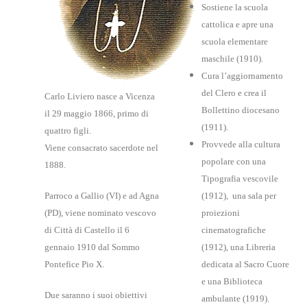
Sostiene la scuola
cattolica e apre una
scuola elementare
maschile (1910).
Cura l’aggiornamento
del Clero e crea il
Carlo Liviero nasce a Vicenza
Bollettino diocesano
il 29 maggio 1866, primo di
(1911).
quattro figli.
Provvede alla cultura
Viene consacrato sacerdote nel
popolare con una
1888.
Tipografia vescovile
Parroco a Gallio (VI) e ad Agna
(1912), una sala per
(PD), viene nominato vescovo
proiezioni
di Città di Castello il 6
cinematografiche
gennaio 1910 dal Sommo
(1912), una Libreria
Pontefice Pio X.
dedicata al Sacro Cuore
e una Biblioteca
Due saranno i suoi obiettivi
ambulante (1919).