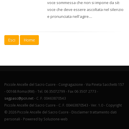
voce sommessa che non si impone da sè:
voce che deve essere ascoltata nel silenzio
e pronunciata nell'agire....
Esci
Home
Piccole Ancelle del Sacro Cuore - Congragazione - Via Pineta Sacchetti 157
- 00168 Roma (RM) - Tel. 06 35072799 - Fax 06 3507 2773 -
segpasc@pcn.net
- C. F. 00463870543
Piccole Ancelle del Sacro Cuore - C. F. 00463870543 - Ver. 1.0 -
Copyright
© 2026 Piccole Ancelle del Sacro Cuore -
Disclaimer trattamento dati
personali
- Powered by
Soluzione-web