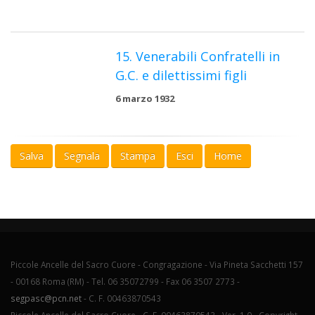
15. Venerabili Confratelli in
G.C. e dilettissimi figli
6 marzo 1932
Salva
Segnala
Stampa
Esci
Home
Piccole Ancelle del Sacro Cuore - Congragazione - Via Pineta Sacchetti 157
- 00168 Roma (RM) - Tel. 06 35072799 - Fax 06 3507 2773 -
segpasc@pcn.net
- C. F. 00463870543