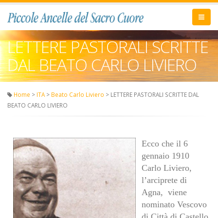
LETTERE PASTORALI SCRITTE
DAL BEATO CARLO LIVIERO
Home
>
ITA
>
Beato Carlo Liviero
> LETTERE PASTORALI SCRITTE DAL
BEATO CARLO LIVIERO
Ecco che il 6
gennaio 1910
Carlo Liviero,
l’arciprete di
Agna, viene
nominato Vescovo
di Città di Castello