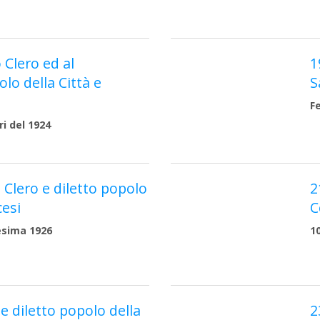
 Clero ed al
1
lo della Città e
S
F
i del 1924
e Clero e diletto popolo
2
cesi
C
esima 1926
1
 e diletto popolo della
2