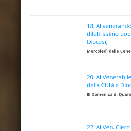
18. Al venerando
dilettissimo popo
Diocesi,
Mercoledì delle Cener
20. Al Venerabil
della Città e Dio
III Domenica di Quar
22. Al Ven. Clero