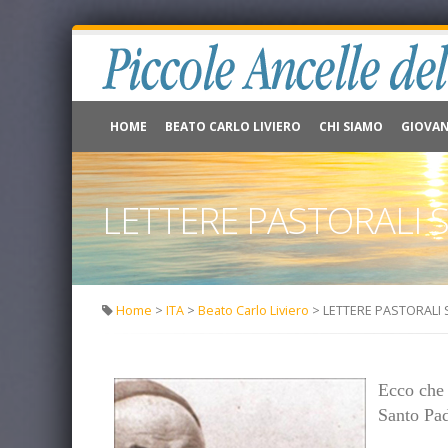
HOME
BEATO CARLO LIVIERO
CHI SIAMO
GIOVAN
LETTERE PASTORALI S
Home
>
ITA
>
Beato Carlo Liviero
> LETTERE PASTORALI 
Ecco che 
Santo Pad