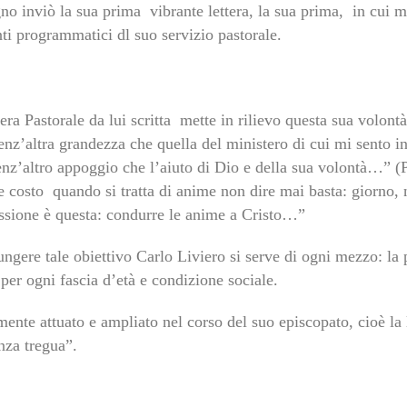
gno inviò la sua prima vibrante lettera, la sua prima, in cui 
ti programmatici dl suo servizio pastorale.
era Pastorale da lui scritta mette in rilievo questa sua volontà
enz’altra grandezza che quella del ministero di cui mi sento i
senz’altro appoggio che l’aiuto di Dio e della sua volontà…” (P
 costo quando si tratta di anime non dire mai basta: giorno, n
ssione è questa: condurre le anime a Cristo…”
ngere tale obiettivo Carlo Liviero si serve di ogni mezzo: la pr
 per ogni fascia d’età e condizione sociale.
nte attuato e ampliato nel corso del suo episcopato, cioè la 
nza tregua”.