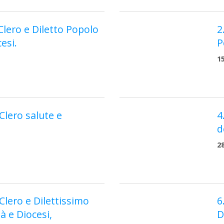
 Clero e Diletto Popolo
2
cesi.
P
1
Clero salute e
4
d
2
Clero e Dilettissimo
6
à e Diocesi,
D