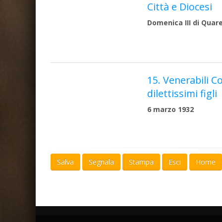
Città e Diocesi
Domenica III di Quar
15. Venerabili Co
dilettissimi figli
6 marzo 1932
Salva
Segnala
Stampa
Esci
Home