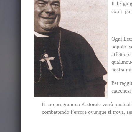
Il 13 giu
con i pun
Ogni Lett
popolo, s
affetto, 
qualunque
nostra mi
Per raggiu
catechesi
Il suo programma Pastorale verrà puntualme
combattendo l’errore ovunque si trova, se