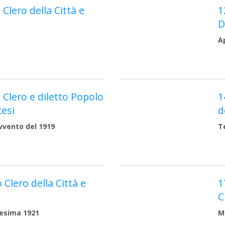
 Clero della Città e
1
D
A
e Clero e diletto Popolo
1
cesi
d
vvento del 1919
T
 Clero della Città e
1
C
esima 1921
M