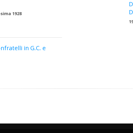
D
D
esima 1928
1
nfratelli in G.C. e