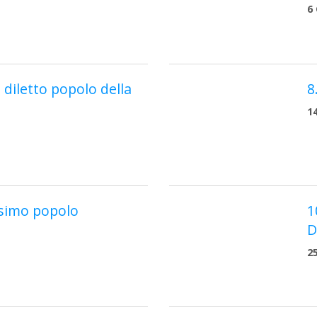
6
e diletto popolo della
8
1
issimo popolo
1
D
2