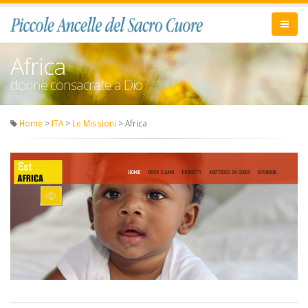
Africa
donne consacrate a Dio
Home
>
ITA
>
Le Missioni
> Africa