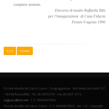
compiere insieme.
Discorso di madre Raffaella Bibi
per l’inaugurazione di Casa Fiducia
Pesaro 9 agosto 1996
Esci
Home
Piccole Ancelle del Sacro Cuore - Congragazione - Via Pineta Sacchetti 157
- 00168 Roma (RM) - Tel. 06 35072799 - Fax 06 3507 2773 -
segpasc@pcn.net
- C. F. 00463870543
Piccole Ancelle del Sacro Cuore - C. F. 00463870543 - Ver. 1.0 -
Copyright