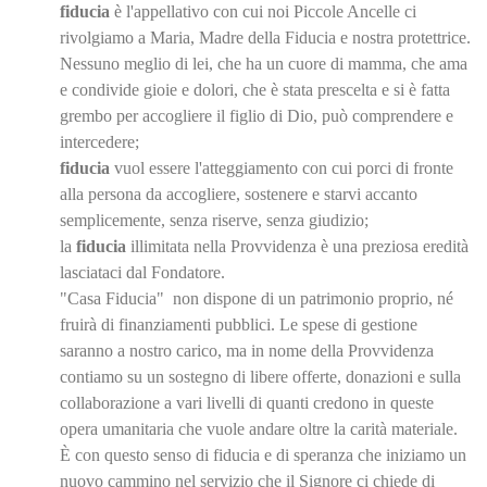
fiducia
è l'appellativo con cui noi Piccole Ancelle ci
rivolgiamo a Maria, Madre della Fiducia e nostra protettrice.
Nessuno meglio di lei, che ha un cuore di mamma, che ama
e condivide gioie e dolori, che è stata prescelta e si è fatta
grembo per accogliere il figlio di Dio, può comprendere e
intercedere;
fiducia
vuol essere l'atteggiamento con cui porci di fronte
alla persona da accogliere, sostenere e starvi accanto
semplicemente, senza riserve, senza giudizio;
la
fiducia
illimitata nella Provvidenza è una preziosa eredità
lasciataci dal Fondatore.
"Casa Fiducia" non dispone di un patrimonio proprio, né
fruirà di finanziamenti pubblici. Le spese di gestione
saranno a nostro carico, ma in nome della Provvidenza
contiamo su un sostegno di libere offerte, donazioni e sulla
collaborazione a vari livelli di quanti credono in queste
opera umanitaria che vuole andare oltre la carità materiale.
È con questo senso di fiducia e di speranza che iniziamo un
nuovo cammino nel servizio che il Signore ci chiede di