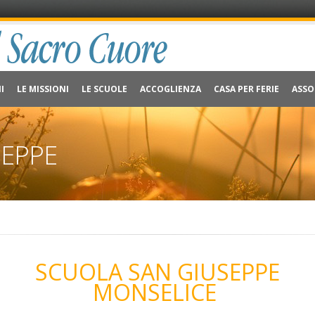
I
LE MISSIONI
LE SCUOLE
ACCOGLIENZA
CASA PER FERIE
ASSO
SEPPE
SCUOLA SAN GIUSEPPE
MONSELICE