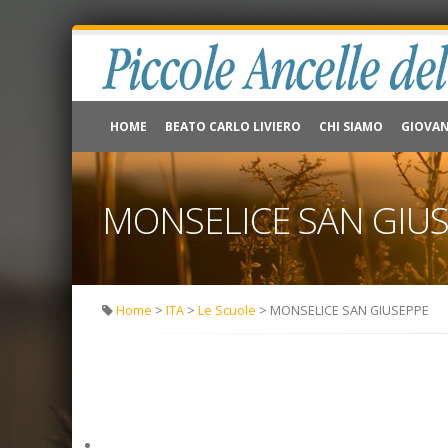
HOME
BEATO CARLO LIVIERO
CHI SIAMO
GIOVAN
MONSELICE SAN GIU
Home
>
ITA
>
Le Scuole
> MONSELICE SAN GIUSEPPE