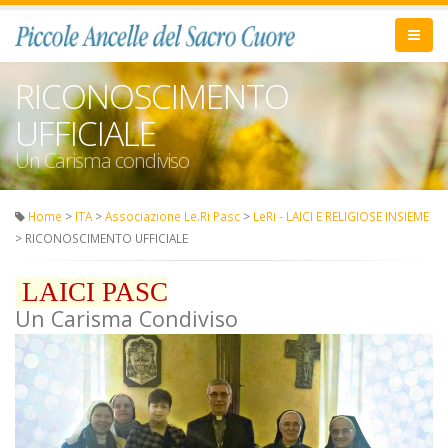
RICONOSCIMENTO
UFFICIALE
Un Carisma condiviso
Home
>
ITA
>
Associazione Le.Ri Pasc
>
LeRi - LAICI E RELIGIOSE INSIEME
> RICONOSCIMENTO UFFICIALE
LAICI PASC
Un Carisma Condiviso