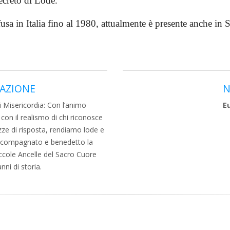
Decreto di Lode.
sa in Italia fino al 1980, attualmente è presente anche in
DAZIONE
N
i Misericordia: Con l’animo
E
 con il realismo di chi riconosce
ze di risposta, rendiamo lode e
accompagnato e benedetto la
ccole Ancelle del Sacro Cuore
nni di storia.