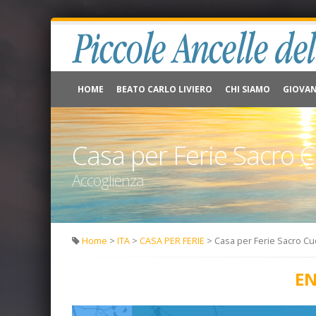
HOME
BEATO CARLO LIVIERO
CHI SIAMO
GIOVAN
Casa per Ferie Sacro 
Accoglienza
Home
>
ITA
>
CASA PER FERIE
> Casa per Ferie Sacro C
EN