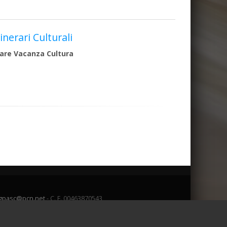
tinerari Culturali
are Vacanza Cultura
gpasc@pcn.net
- C. F. 00463870543
Admin
Webmail
o dati personali
-