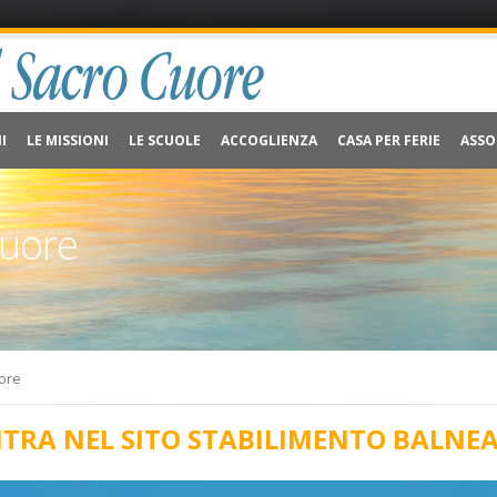
I
LE MISSIONI
LE SCUOLE
ACCOGLIENZA
CASA PER FERIE
ASSO
Cuore
uore
TRA NEL SITO STABILIMENTO BALNE