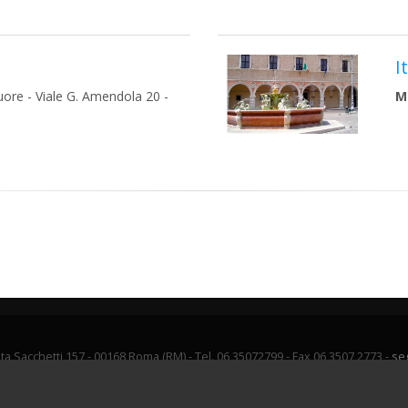
I
uore - Viale G. Amendola 20 -
M
ta Sacchetti 157 - 00168 Roma (RM) - Tel. 06 35072799 - Fax 06 3507 2773 -
se
.0 -
Copyright
© 2026 Piccole Ancelle del Sacro Cuore -
Disclaimer trattament