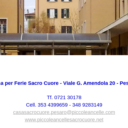
a per Ferie Sacro Cuore - Viale G. Amendola 20 - Pe
Tf. 0721 30178
Cell. 353 4399659 - 348 9283149
casasacrocuore.pesaro@piccoleancelle.com
www.piccoleancellesacrocuore.net