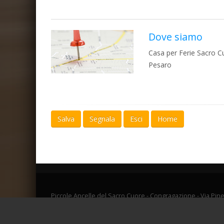
Dove siamo
Casa per Ferie Sacro C
Pesaro
Salva
Segnala
Esci
Home
Piccole Ancelle del Sacro Cuore - Congragazione - Via Pine
Piccole Ancelle del Sacro Cuore - C. F. 00463870543 - Ver. 1
Powered by
Soluzione-web