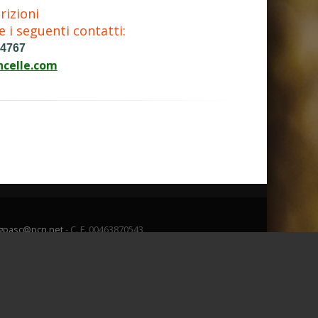
crizioni
e i seguenti contatti:
54767
ncelle.com
gpasc@pcn.net
- C. F. 00463870543
Admin
Webmail
o dati personali
-