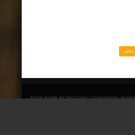
Salva
Piccole Ancelle del Sacro Cuore - Congragazione - Via Pine
Piccole Ancelle del Sacro Cuore - C. F. 00463870543 - Ver. 1
Powered by
Soluzione-web