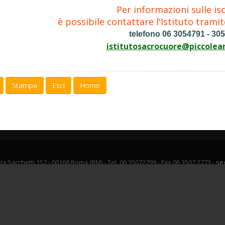
Per informazioni
sulle is
è possibile contattare l'Istituto tramit
telefono 06 3054791 - 30
istitutosacrocuore@piccolea
Stampa
Esci
Home
ta Sacchetti 157 - 00168 Roma (RM) - Tel. 06 35072799 - Fax 06 3507 2773 -
se
.0 -
Copyright
© 2026 Piccole Ancelle del Sacro Cuore -
Disclaimer trattament