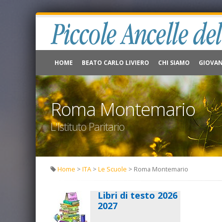
HOME
BEATO CARLO LIVIERO
CHI SIAMO
GIOVAN
Roma Montemario
L'Istituto Paritario
Home
>
ITA
>
Le Scuole
> Roma Montemario
Libri di testo 2026
2027