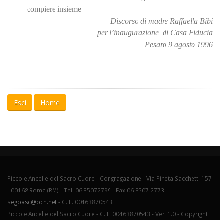
compiere insieme.
Discorso di madre Raffaella Bibi
per l’inaugurazione di Casa Fiducia
Pesaro 9 agosto 1996
Esci
Home
Piccole Ancelle del Sacro Cuore - Congragazione - Via Pineta Sacchetti 157
- 00168 Roma (RM) - Tel. 06 35072799 - Fax 06 3507 2773 -
segpasc@pcn.net
- C. F. 00463870543
Piccole Ancelle del Sacro Cuore - C. F. 00463870543 - Ver. 1.0 -
Copyright