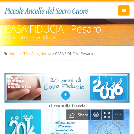
CASA FIDUCIA - Pesaro
20 anni di casa fiducia
Home
>
ITA
>
Accoglienza
> CASA FIDUCIA - Pesaro
Clicca sulla freccia