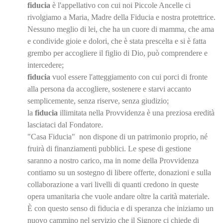
fiducia
è l'appellativo con cui noi Piccole Ancelle ci
rivolgiamo a Maria, Madre della Fiducia e nostra protettrice.
Nessuno meglio di lei, che ha un cuore di mamma, che ama
e condivide gioie e dolori, che è stata prescelta e si è fatta
grembo per accogliere il figlio di Dio, può comprendere e
intercedere;
fiducia
vuol essere l'atteggiamento con cui porci di fronte
alla persona da accogliere, sostenere e starvi accanto
semplicemente, senza riserve, senza giudizio;
la
fiducia
illimitata nella Provvidenza è una preziosa eredità
lasciataci dal Fondatore.
"Casa Fiducia" non dispone di un patrimonio proprio, né
fruirà di finanziamenti pubblici. Le spese di gestione
saranno a nostro carico, ma in nome della Provvidenza
contiamo su un sostegno di libere offerte, donazioni e sulla
collaborazione a vari livelli di quanti credono in queste
opera umanitaria che vuole andare oltre la carità materiale.
È con questo senso di fiducia e di speranza che iniziamo un
nuovo cammino nel servizio che il Signore ci chiede di