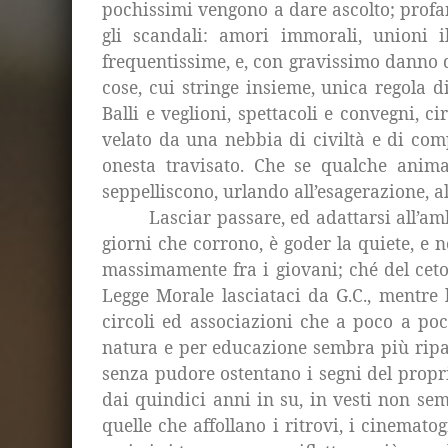
pochissimi vengono a dare ascolto; profana
gli scandali: amori immorali, unioni il
frequentissime, e, con gravissimo danno d
cose, cui stringe insieme, unica regola di
Balli e veglioni, spettacoli e convegni, 
velato da una nebbia di civiltà e di comp
onesta travisato. Che se qualche anima
seppelliscono, urlando all’esagerazione, al
Lasciar passare, ed adattarsi all’a
giorni che corrono, è goder la quiete, e 
massimamente fra i giovani; ché del ceto 
Legge Morale lasciataci da G.C., mentre l
circoli ed associazioni che a poco a poc
natura e per educazione sembra più ripara
senza pudore ostentano i segni del propri
dai quindici anni in su, in vesti non se
quelle che affollano i ritrovi, i cinematog