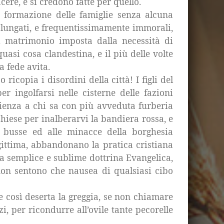
cere, e si credono fatte per quello.
 formazione delle famiglie senza alcuna
olungati, e frequentissimamente immorali,
di matrimonio imposta dalla necessità di
uasi cosa clandestina, e il più delle volte
 fede avita.
icopia i disordini della città! I figli del
 ingolfarsi nelle cisterne delle fazioni
scienza a chi sa con più avveduta furberia
chiese per inalberarvi la bandiera rossa, e
le busse ed alle minacce della borghesia
gittima, abbandonano la pratica cristiana
a la semplice e sublime dottrina Evangelica,
non sentono che nausea di qualsiasi cibo
 così deserta la greggia, se non chiamare
i, per ricondurre all’ovile tante pecorelle