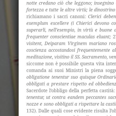
notte credano ciò che leggono; insegnino 
fortezza e tutte le altre virtù; le dinostri
richiamano i sacri canoni:
Clerici deben
exemplum excellere (i Chierici devono co
superarli, nell’esempio, in virtù e buone a
frequenter conscientiae maculas eluant;
2
visitent, Deiparam Virginem mariano rosari
coscienza accostandosi frequentemente al
meditazione, visitino il SS. Sacramento, v
siccome non è possibile questa vita inter
comanda ai suoi Ministri la piena sogg
obligatione tenentur suo quisque Ordinario
obbligati a prestare rispetto ed obbedien
Sacerdote l’obbligo della perfetta castità
tenentur, ut contra eandem peccantes sacri
nozze e sono obbligati a rispettare la cast
132). Dalle quali cose evidente risulta l’