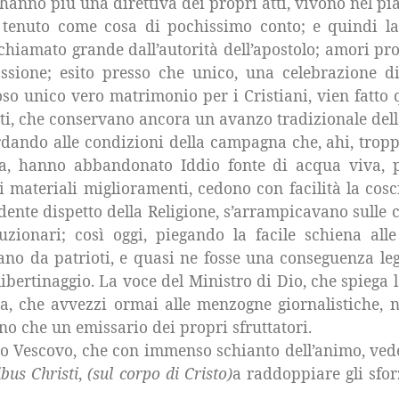
hanno più una direttiva dei propri atti, vivono nel pia
è tenuto come cosa di pochissimo conto; e quindi la
 chiamato grande dall’autorità dell’apostolo; amori pr
assione; esito presso che unico, una celebrazione 
so unico vero matrimonio per i Cristiani, vien fatto q
ti, che conservano ancora un avanzo tradizionale della
dando alle condizioni della campagna che, ahi, troppo r
a, hanno abbandonato Iddio fonte di acqua viva, per
di materiali miglioramenti, cedono con facilità la co
dente dispetto della Religione, s’arrampicavano sulle 
uzionari; così oggi, piegando la facile schiena al
fano da patrioti, e quasi ne fosse una conseguenza le
i libertinaggio. La voce del Ministro di Dio, che spieg
a, che avvezzi ormai alle menzogne giornalistiche, 
o che un emissario dei propri sfruttatori.
ro Vescovo, che con immenso schianto dell’animo, vede
ibus Christi
,
(sul corpo di Cristo)
a raddoppiare gli sforz