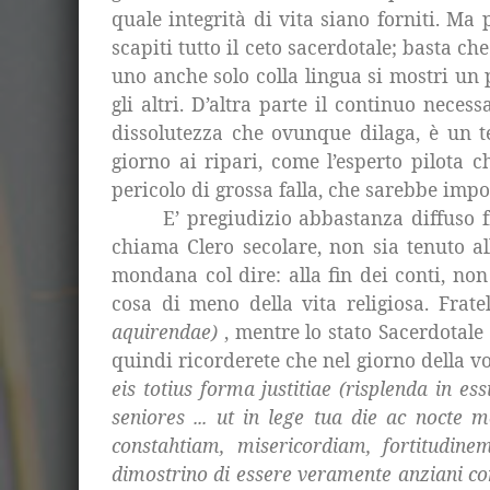
quale integrità di vita siano forniti. M
scapiti tutto il ceto sacerdotale; basta c
uno anche solo colla lingua si mostri un 
gli altri. D’altra parte il continuo nece
dissolutezza che ovunque dilaga, è un t
giorno ai ripari, come l’esperto pilota 
pericolo di grossa falla, che sarebbe imp
E’ pregiudizio abbastanza diffuso f
chiama Clero secolare, non sia tenuto all
mondana col dire: alla fin dei conti, no
cosa di meno della vita religiosa. Frate
aquirendae)
, mentre lo stato Sacerdotale 
quindi ricorderete che nel giorno della v
eis totius forma justitiae (risplenda in ess
seniores ... ut in lege tua die ac nocte 
constahtiam, misericordiam, fortitudine
dimostrino di essere veramente anziani con 