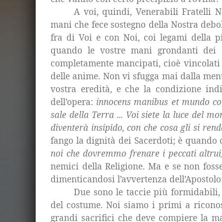
A voi, quindi, Venerabili Fratelli 
mani che fece sostegno della Nostra debol
fra di Voi e con Noi, coi legami della p
quando le vostre mani grondanti dei s
completamente mancipati, cioè vincolati 
delle anime. Non vi sfugga mai dalla mente
vostra eredità, e che la condizione ind
dell’opera:
innocens manibus et mundo corde
sale della Terra ... Voi siete la luce del m
diventerà insipido, con che cosa gli si ren
fango la dignità dei Sacerdoti; è quando
noi che dovremmo frenare i peccati altrui
nemici della Religione. Ma e se non fosse
dimenticandosi l’avvertenza dell’Apostolo
Due sono le taccie più formidabili, 
del costume. Noi siamo i primi a ricono
grandi sacrifici che deve compiere la m