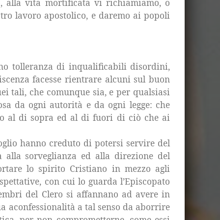
, alla vita mortificata vi richiamiamo, o
stro lavoro apostolico, e daremo ai popoli
 tolleranza di inqualificabili disordini,
iscenza facesse rientrare alcuni sul buon
ei tali, che comunque sia, e per qualsiasi
iosa da ogni autorità e da ogni legge: che
 al di sopra ed al di fuori di ciò che ai
glio hanno creduto di potersi servire del
 alla sorveglianza ed alla direzione del
are lo spirito Cristiano in mezzo agli
pettative, con cui lo guarda l’Episcopato
embri del Clero si affannano ad avere in
ua aconfessionalità a tal senso da aborrire
stica, per non comprometterne, come essi