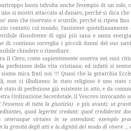
a purtroppo basta talvolta anche l’esempio di un solo,
he uno si mostri attaccato al danaro, perché si dica che
po’ men che riservato e scurrile, perché si ripeta fin
ssario contatto col mondo, l’assistere quotidianament
erribile dissolvente di ogni più sana e santa energi
che di continuo sorveglia i piccoli danni del suo nav
ossibile chiudere o rimediare.
ra il Clero, come sapientemente osserva nei suoi riti
a perfezione della vita cristiana; ed infatti si sento
n siamo mica frati noi !!! Quasi che la gerarchia Eccl
lli, non ci illudiamo; lo stato religioso è uno stato
è stato di perfezione già esistente in atto, e da comun
ostra Ordinazione Sacerdotale, il Vescovo invocando so
i l’essenza di tutta la giustizia)
e più avanti:
ut gravi
meditantes, quod legerint credant; quod crediderint doc
m ceterasque virtutes in se ostendant; exemplo pra
la gravità degli atti e la dignità del modo di vivere ...