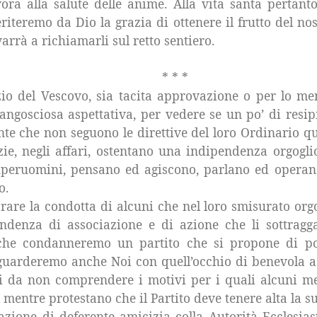
ora alla salute delle anime. Alla vita santa pertanto
eriteremo da Dio la grazia di ottenere il frutto del no
rrà a richiamarli sul retto sentiero.
* * *
io del Vescovo, sia tacita approvazione o per lo meno
ngosciosa aspettativa, per vedere se un po’ di resip
te che non seguono le direttive del loro Ordinario qu
icizie, negli affari, ostentano una indipendenza orgogl
uperuomini, pensano ed agiscono, parlano ed operano
o.
re la condotta di alcuni che nel loro smisurato orgo
ndenza di associazione e di azione che li sottragga
che condanneremo un partito che si propone di port
o guarderemo anche Noi con quell’occhio di benevola as
i da non comprendere i motivi per i quali alcuni m
l mentre protestano che il Partito deve tenere alta la s
zione di deferente amicizia colla Autorità Ecclesia