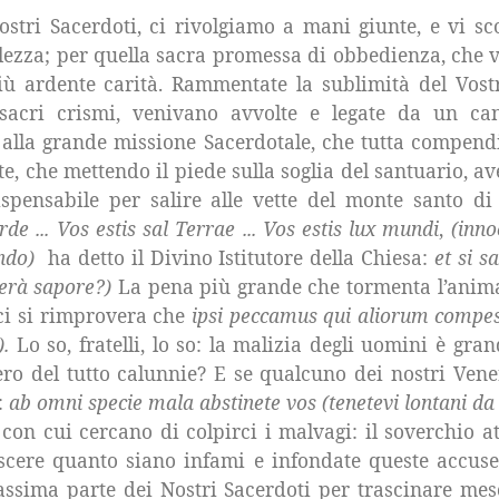
Nostri Sacerdoti, ci rivolgiamo a mani giunte, e vi s
ezza; per quella sacra promessa di obbedienza, che vi
iù ardente carità. Rammentate la sublimità del Vostro
acri crismi, venivano avvolte e legate da un ca
alla grande missione Sacerdotale, che tutta compendia
, che mettendo il piede sulla soglia del santuario, ave
ispensabile per salire alle vette del monte santo di
 ... Vos estis sal Terrae ... Vos estis lux mundi
,
(inno
ondo)
ha detto il Divino Istitutore della Chiesa:
et si s
derà sapore?)
La pena più grande che tormenta l’anima,
 ci si rimprovera che
ipsi peccamus qui aliorum compe
).
Lo so, fratelli, lo so: la malizia degli uomini è gran
ro del tutto calunnie? E se qualcuno dei nostri Vener
:
ab omni specie mala abstinete vos (tenetevi lontani d
con cui cercano di colpirci i malvagi: il soverchio att
scere quanto siano infami e infondate queste accuse
assima parte dei Nostri Sacerdoti per trascinare me