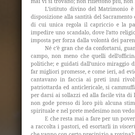
mai vi si trovano; non riflettono più, non 
L’istituto divino del Matrimonio 
disposizione alla santità del Sacramento
di cui unica regola il capriccio e la p
impedire uno scandalo, dove l’atto religio
imposta per forza dalla volontà dei paren
Né c’è gran che da confortarsi, guar
campo, non meno che quelli dell’officin
politiche; e guidati dall’unico miraggio 
far migliori promesse, e come ieri, ad evi
cantavano in faccia ai preti inni rivol
patriottarda ed anticlericale, si cammuf
per darsi ai sollazzi ed alla facile vita d
non gode presso di loro più alcuna stim
spirituale e nel prete medesimo non vedon
E che resta mai a fare per un pove
a raccolta i pastori, ed esortarli in
viscer
che vanno con certo precipizio a rovina?