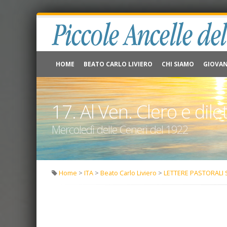
HOME
BEATO CARLO LIVIERO
CHI SIAMO
GIOVAN
17. Al Ven. Clero e dile
Mercoledì delle Ceneri del 1922
Home
>
ITA
>
Beato Carlo Liviero
>
LETTERE PASTORALI 