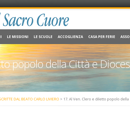
I
LE MISSIONI
LE SCUOLE
ACCOGLIENZA
CASA PER FERIE
ASSO
tto popolo della Città e Dioces
SCRITTE DAL BEATO CARLO LIVIERO
> 17. Al Ven. Clero e diletto popolo della 