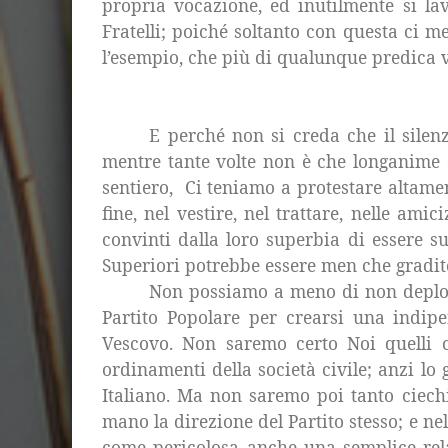
propria vocazione, ed inutilmente si lav
Fratelli; poiché soltanto con questa ci m
l’esempio, che più di qualunque predica va
E perché non si creda che il silenz
mentre tante volte non è che longanime a
sentiero,
Ci teniamo a protestare altamen
fine, nel vestire, nel trattare, nelle am
convinti dalla loro superbia di essere s
Superiori potrebbe essere men che gradit
Non possiamo a meno di non deplora
Partito Popolare per crearsi una indipe
Vescovo. Non saremo certo Noi quelli 
ordinamenti della società civile; anzi l
Italiano. Ma non saremo poi tanto ciech
mano la direzione del Partito stesso; e ne
come pericolosa anche una semplice rela