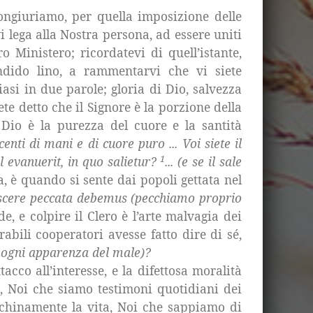
congiuriamo, per quella imposizione delle
 lega alla Nostra persona, ad essere uniti
 Ministero; ricordatevi di quell’istante,
ndido lino, a rammentarvi che vi siete
si in due parole; gloria di Dio, salvezza
te detto che il Signore è la porzione della
 Dio è la purezza del cuore e la santità
centi di mani e di cuore puro ... Voi siete il
1
al evanuerit, in quo salietur?
... (e se il sale
 è quando si sente dai popoli gettata nel
scere peccata debemus (pecchiamo proprio
de, e colpire il Clero è l’arte malvagia dei
abili cooperatori avesse fatto dire di sé,
a ogni apparenza del male)?
acco all’interesse, e la difettosa moralità
, Noi che siamo testimoni quotidiani dei
schinamente la vita, Noi che sappiamo di