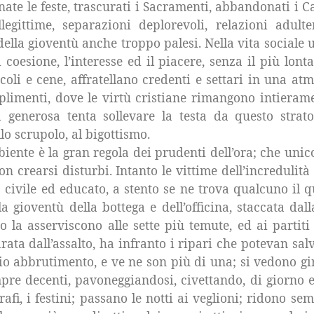
te le feste, trascurati i Sacramenti, abbandonati i Ca
legittime, separazioni deplorevoli, relazioni adul
ella gioventù anche troppo palesi. Nella vita sociale
 coesione, l’interesse ed il piacere, senza il più lont
circoli e cene, affratellano credenti e settari in una 
limenti, dove le virtù cristiane rimangono intieramen
 generosa tenta sollevare la testa da questo strato
lo scrupolo, al bigottismo.
mbiente è la gran regola dei prudenti dell’ora; che un
non crearsi disturbi. Intanto le vittime dell’increduli
civile ed educato, a stento se ne trova qualcuno il q
a gioventù della bottega e dell’officina, staccata dall
o la asserviscono alle sette più temute, ed ai partiti
ta dall’assalto, ha infranto i ripari che potevan sal
o abbrutimento, e ve ne son più di una; si vedono girar
mpre decenti, pavoneggiandosi, civettando, di giorno e
rafi, i festini; passano le notti ai veglioni; ridono se