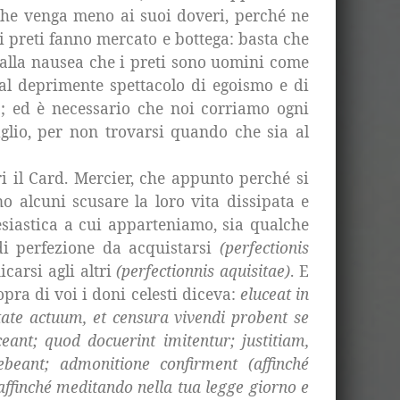
 che venga meno ai suoi doveri, perché ne
 i preti fanno mercato e bottega: basta che
o alla nausea che i preti sono uomini come
e al deprimente spettacolo di egoismo e di
a; ed è necessario che noi corriamo ogni
iglio, per non trovarsi quando che sia al
ri il Card. Mercier, che appunto perché si
no alcuni scusare la loro vita dissipata e
esiastica a cui apparteniamo, sia qualche
 di perfezione da acquistarsi
(perfectionis
icarsi agli altri
(perfectionnis aquisitae)
. E
pra di voi i doni celesti diceva:
eluceat in
tate actuum, et censura vivendi probent se
eant; quod docuerint imitentur; justitiam,
ebeant; admonitione confirment (affinché
 affinché meditando nella tua legge giorno e