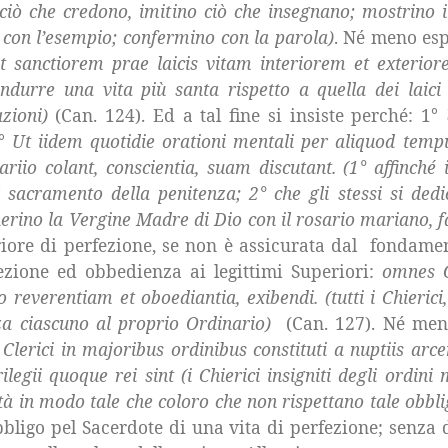
ciò che credono, imitino ciò che insegnano; mostrino in
no con l’esempio; confermino con la parola)
. Né meno esp
t sanctiorem prae laicis vitam interiorem et exteriore
ndurre una vita più santa rispetto a quella dei laic
zioni)
(Can. 124). Ed a tal fine si insiste perché: 1°
°
Ut iidem quotidie orationi mentali per aliquod te
io colant, conscientia, suam discutant. (1° affinché i
 sacramento della penitenza; 2° che gli stessi si ded
enerino
la Vergine Madre
di Dio con il rosario mariano, f
iore di perfezione, se non è assicurata dal
fondamen
ezione ed obbedienza ai legittimi Superiori:
omnes C
 reverentiam et oboediantia, exibendi. (tutti i Chierici
za ciascuno al proprio Ordinario)
(Can. 127). Né meno
:
Clerici in majoribus ordinibus constituti a nuptiis arce
legii quoque rei sint (i Chierici insigniti degli ordin
ità in modo tale che coloro che non rispettano tale obbl
obbligo pel Sacerdote di una vita di perfezione; senza 