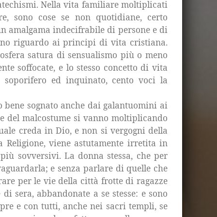
techismi. Nella vita familiare moltiplicati
tere, sono cose se non quotidiane, certo
 un amalgama indecifrabile di persone e di
ano riguardo ai principi di vita cristiana.
atmosfera satura di sensualismo più o meno
te soffocate, e lo stesso concetto di vita
 soporifero ed inquinato, cento voci la
ico bene sognato anche dai galantuomini ai
tà e del malcostume si vanno moltiplicando
uale creda in Dio, e non si vergogni della
a Religione, viene astutamente irretita in
 più sovversivi. La donna stessa, che per
vaguardarla; e senza parlare di quelle che
e per le vie della città frotte di ragazze
 di sera, abbandonate a se stesse: e sono
mpre e con tutti, anche nei sacri templi, se