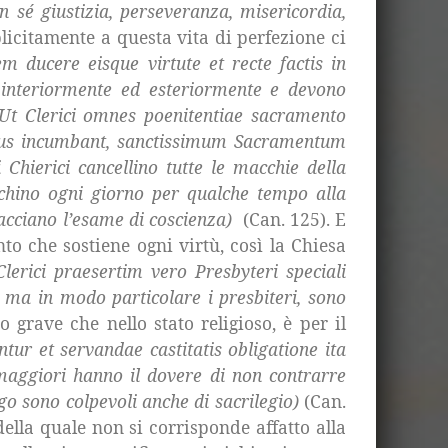
 sé giustizia, perseveranza, misericordia,
licitamente a questa vita di perfezione ci
m ducere eisque virtute et recte factis in
i interiormente ed esteriormente e devono
Ut Clerici omnes poenitentiae sacramento
mpus incumbant, sanctissimum Sacramentum
 Chierici cancellino tutte le macchie della
ichino ogni giorno per qualche tempo alla
acciano l’esame di coscienza)
(Can. 125). E
to che sostiene ogni virtù, così
la Chiesa
lerici praesertim vero Presbyteri speciali
, ma in modo particolare i presbiteri, sono
 grave che nello stato religioso, è per il
ntur et servandae castitatis obligatione ita
i maggiori hanno il dovere di non contrarre
igo sono colpevoli anche di sacrilegio)
(Can.
della quale non si corrisponde affatto alla