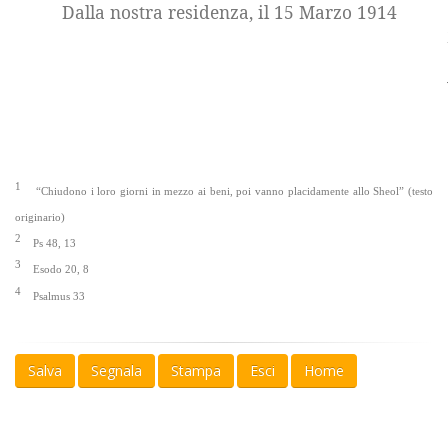
Dalla nostra residenza, il 15 Marzo 1914
1
“Chiudono i loro giorni in mezzo ai beni, poi vanno placidamente allo Sheol” (testo
originario)
2
Ps 48, 13
3
Esodo 20, 8
4
Psalmus 33
Salva
Segnala
Stampa
Esci
Home