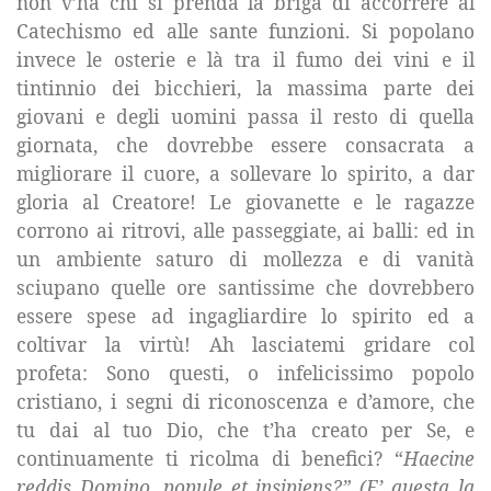
non v’ha chi si prenda la briga di accorrere al
Catechismo ed alle sante funzioni. Si popolano
invece le osterie e là tra il fumo dei vini e il
tintinnio dei bicchieri, la massima parte dei
giovani e degli uomini passa il resto di quella
giornata, che dovrebbe essere consacrata a
migliorare il cuore, a sollevare lo spirito, a dar
gloria al Creatore! Le giovanette e le ragazze
corrono ai ritrovi, alle passeggiate, ai balli: ed in
un ambiente saturo di mollezza e di vanità
sciupano quelle ore santissime che dovrebbero
essere spese ad ingagliardire lo spirito ed a
coltivar la virtù! Ah lasciatemi gridare col
profeta: Sono questi, o infelicissimo popolo
cristiano, i segni di riconoscenza e d’amore, che
tu dai al tuo Dio, che t’ha creato per Se, e
continuamente ti ricolma di benefici? “
Haecine
reddis Domino, popule et insipiens?” (E’ questa la