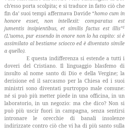
ch’esso porta scolpita; e si traduce in fatto ciò che
fin da’ suoi tempi affermava Davide “
homo cum in
honore esset, non intellexit: comparatus est
1
jumentis insipientibus, et similis factus est illis”
(L’uomo, pur essendo in onore non lo ha capito: si è
assimilato al bestiame sciocco ed è diventato simile
a quello).
E questa indifferenza si estende a tutti i
doveri del Cristiano. Il linguaggio blasfemo di
insulto al nome santo di Dio e della Vergine; la
derisione ed il sarcasmo per
la Chiesa
ed i suoi
ministri sono diventati purtroppo male comune:
né si può più metter piede in una officina, in un
laboratorio, in un negozio: ma che dico? Non si
può più uscir fuori in campagna, senza sentirsi
intronare le orecchie di banali insolenze
indirizzate contro ciò che vi ha di più santo sulla