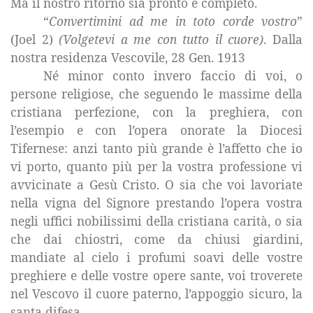
Ma il nostro ritorno sia pronto e completo.
“
Convertimini ad me in toto corde vostro
”
(Joel 2)
(Volgetevi a me con tutto il cuore)
. Dalla
nostra residenza Vescovile, 28 Gen. 1913
Né minor conto invero faccio di voi, o
persone religiose, che seguendo le massime della
cristiana perfezione, con la preghiera, con
l’esempio e con l’opera onorate
la Diocesi
Tifernese
: anzi tanto più grande è l’affetto che io
vi porto, quanto più per la vostra professione vi
avvicinate a Gesù Cristo. O sia che voi lavoriate
nella vigna del Signore prestando l’opera vostra
negli uffici nobilissimi della cristiana carità, o sia
che dai chiostri, come da chiusi giardini,
mandiate al cielo i profumi soavi delle vostre
preghiere e delle vostre opere sante, voi troverete
nel Vescovo il cuore paterno, l’appoggio sicuro, la
santa difesa.