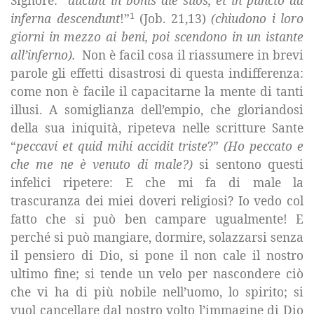
Signore: “
ducunt in bonis die suos, et in puncto ad
1
inferna descendunt
!”
(Job. 21,13)
(chiudono i loro
giorni in mezzo ai beni, poi scendono in un istante
all’inferno).
Non è facil cosa il riassumere in brevi
parole gli effetti disastrosi di questa indifferenza:
come non è facile il capacitarne la mente di tanti
illusi. A somiglianza dell’empio, che gloriandosi
della sua iniquità, ripeteva nelle scritture Sante
“
peccavi et quid mihi accidit triste
?”
(Ho peccato e
che me ne è venuto di male?)
si sentono questi
infelici ripetere: E che mi fa di male la
trascuranza dei miei doveri religiosi? Io vedo col
fatto che si può ben campare ugualmente! E
perché si può mangiare, dormire, solazzarsi senza
il pensiero di Dio, si pone il non cale il nostro
ultimo fine; si tende un velo per nascondere ciò
che vi ha di più nobile nell’uomo, lo spirito; si
vuol cancellare dal nostro volto l’immagine di Dio