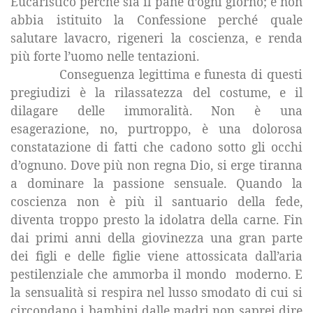
Eucaristico perché sia il pane d’ogni giorno; e non
abbia istituito
la Confessione
perché quale
salutare lavacro, rigeneri la coscienza, e renda
più forte l’uomo nelle tentazioni.
Conseguenza legittima e funesta di questi
pregiudizi è la rilassatezza del costume, e il
dilagare delle immoralità. Non è una
esagerazione, no, purtroppo, è una dolorosa
constatazione di fatti che cadono sotto gli occhi
d’ognuno. Dove più non regna Dio, si erge tiranna
a dominare la passione sensuale. Quando la
coscienza non è più il santuario della fede,
diventa troppo presto la idolatra della carne. Fin
dai primi anni della giovinezza una gran parte
dei figli e delle figlie viene attossicata dall’aria
pestilenziale che ammorba il mondo
moderno. E
la sensualità si respira nel lusso smodato di cui si
circondano i bambini dalle madri non saprei dire