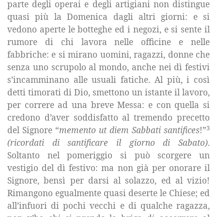
parte degli operai e degli artigiani non distingue
quasi più
la Domenica
dagli altri giorni: e si
vedono aperte le botteghe ed i negozi, e si sente il
rumore di chi lavora nelle officine e nelle
fabbriche: e si mirano uomini, ragazzi, donne che
senza uno scrupolo al mondo, anche nei dì festivi
s’incamminano alle usuali fatiche. Al più, i così
detti timorati di Dio, smettono un istante il lavoro,
per correre ad una breve Messa: e con quella si
credono d’aver soddisfatto al tremendo precetto
3
del Signore “
memento ut diem Sabbati santifices
!”
(ricordati di santificare il giorno di Sabato)
.
Soltanto nel pomeriggio si può scorgere un
vestigio del dì festivo: ma non già per onorare il
Signore, bensì per darsi al solazzo, ed al vizio!
Rimangono egualmente quasi deserte le Chiese; ed
all’infuori di pochi vecchi e di qualche ragazza,