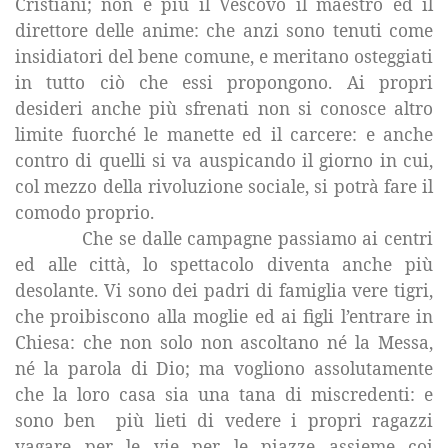
Cristiani; non è più il Vescovo il maestro ed il
direttore delle anime: che anzi sono tenuti come
insidiatori del bene comune, e meritano osteggiati
in tutto ciò che essi propongono. Ai propri
desideri anche più sfrenati non si conosce altro
limite fuorché le manette ed il carcere: e anche
contro di quelli si va auspicando il giorno in cui,
col mezzo della rivoluzione sociale, si potrà fare il
comodo proprio.
Che se dalle campagne passiamo ai centri
ed alle città, lo spettacolo diventa anche più
desolante. Vi sono dei padri di famiglia vere tigri,
che proibiscono alla moglie ed ai figli l’entrare in
Chiesa: che non solo non ascoltano né
la Messa
,
né la parola di Dio; ma vogliono assolutamente
che la loro casa sia una tana di miscredenti: e
sono ben
più lieti di vedere i propri ragazzi
vagare per le vie per le piazze assieme coi