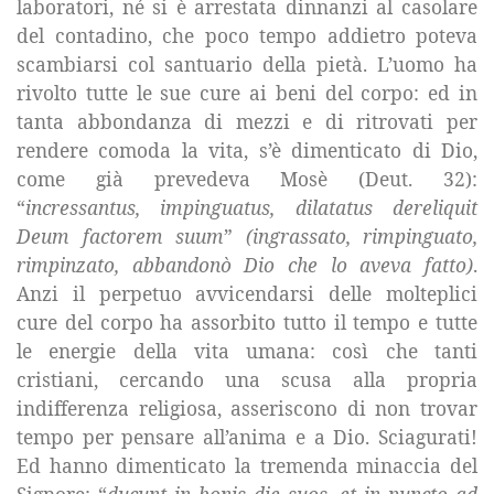
laboratori, né si è arrestata dinnanzi al casolare
del contadino, che poco tempo addietro poteva
scambiarsi col santuario della pietà. L’uomo ha
rivolto tutte le sue cure ai beni del corpo: ed in
tanta abbondanza di mezzi e di ritrovati per
rendere comoda la vita, s’è dimenticato di Dio,
come già prevedeva Mosè (Deut. 32):
“
incressantus, impinguatus, dilatatus dereliquit
Deum factorem suum
”
(ingrassato, rimpinguato,
rimpinzato, abbandonò Dio che lo aveva fatto)
.
Anzi il perpetuo avvicendarsi delle molteplici
cure del corpo ha assorbito tutto il tempo e tutte
le energie della vita umana: così che tanti
cristiani, cercando una scusa alla propria
indifferenza religiosa, asseriscono di non trovar
tempo per pensare all’anima e a Dio. Sciagurati!
Ed hanno dimenticato la tremenda minaccia del